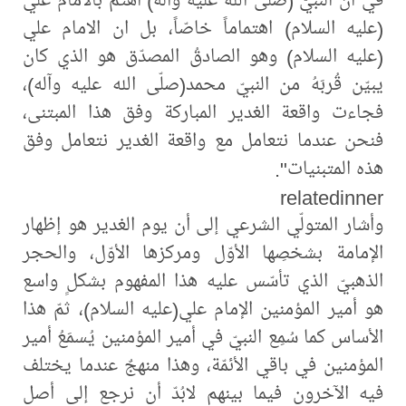
(عليه السلام) اهتماماً خاصّاً، بل ان الامام علي
(عليه السلام) وهو الصادقُ المصدّق هو الذي كان
يبيّن قُربَهُ من النبيّ محمد(صلّى الله عليه وآله)،
فجاءت واقعة الغدير المباركة وفق هذا المبتنى،
فنحن عندما نتعامل مع واقعة الغدير نتعامل وفق
هذه المتبنيات".
relatedinner
وأشار المتولّي الشرعي إلى أن يوم الغدير هو إظهار
الإمامة بشخصِها الأوّل ومركزها الأوّل، والحجر
الذهبيّ الذي تأسّس عليه هذا المفهوم بشكلٍ واسع
هو أمير المؤمنين الإمام علي(عليه السلام)، ثمّ هذا
الأساس كما سُمِع النبيّ في أمير المؤمنين يُسمَعُ أمير
المؤمنين في باقي الأئمّة، وهذا منهجٌ عندما يختلف
فيه الآخرون فيما بينهم لابُدّ أن نرجع إلى أصل