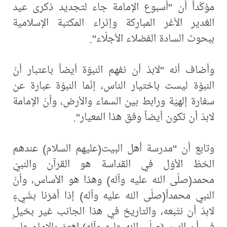
مؤكّداً أن "أسبوع الإمامة جاء لتجديد ذكرى عيد
الغدير الأغر المباركة وإثراء المكتبة الإسلامية
ببحوث السادة الفضلاء الأجلّاء".
وأضاف أنه "لابدّ أن نفهم النبوّة أيضاً باعتبار أنّ
النبوّة ليست باختيار الناس، إنّما النبوّة عبارة عن
سفارة إلهيّة ورابط بين السماء والأرض، وأنّ الإمامة
لابدّ أن تكون أيضاً وفق هذا المعيار".
وتابع أن "مدرسة أهل البيت(عليهم السلام) عندهم
الخطّ الأوّل في القداسة هو القرآن والنبيّ
محمد(صلّى الله عليه وآله) وهذا هو الأساس، وأنّ
النبي محمداً(صلّى الله عليه وآله) إذا أمَرَنا بشَيءٍ
لابدّ أن نتّبعه، والتاريخ في هذا الجانب غير بخيلٍ
في أن النبيّ (صلّى الله عليه وآله) اهتمّ بالامام علي