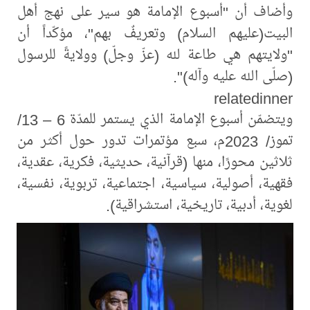
وأضاف أن "أسبوع الإمامة هو سير على نهج أهل
البيت(عليهم السلام) وتعريفٌ بهم"، مؤكّداً أن
"ولايتهم هي طاعة لله (عزّ وجلّ) وولايةً للرسول
(صلّى الله عليه وآله)".
relatedinner
ويتضمّن أسبوع الإمامة الذي يستمر للمدّة 6 – 13/
تموز/ 2023م، سبع مؤتمرات تدور حول أكثر من
ثلاثين محورًا، منها (قرآنية، حديثية، فكرية، عقدية،
فقهية، أصولية، سياسية، اجتماعية، تربوية، نفسية،
لغوية، أدبية، تاريخية، استشراقية).