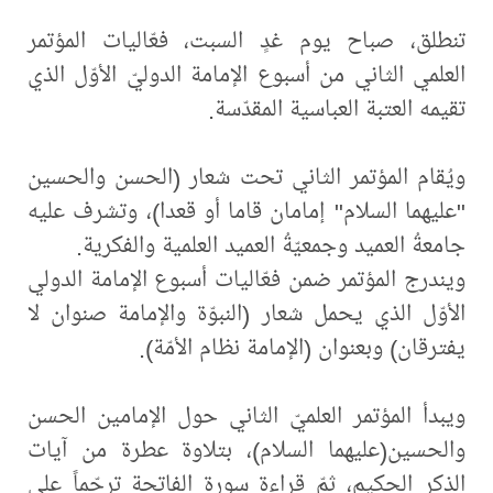
تنطلق، صباح يوم غدٍ السبت، فعّاليات المؤتمر
العلمي الثاني من أسبوع الإمامة الدوليّ الأوّل الذي
تقيمه العتبة العباسية المقدّسة.
ويُقام المؤتمر الثاني تحت شعار (الحسن والحسين
"عليهما السلام" إمامان قاما أو قعدا)، وتشرف عليه
جامعةُ العميد وجمعيّةُ العميد العلمية والفكرية.
ويندرج المؤتمر ضمن فعّاليات أسبوع الإمامة الدولي
الأوّل الذي يحمل شعار (النبوّة والإمامة صنوان لا
يفترقان) وبعنوان (الإمامة نظام الأمّة).
ويبدأ المؤتمر العلميّ الثاني حول الإمامين الحسن
والحسين(عليهما السلام)، بتلاوة عطرة من آيات
الذكر الحكيم، ثمّ قراءة سورة الفاتحة ترحّماً على