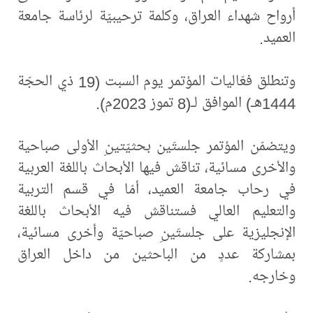
أرواح شهداء العراق، وكلمة ترحيبيّة لرئاسة جامعة
العميد.
وتنطلق فعّاليات المؤتمر يوم السبت (19 ذي الحجّة
1444هـ) الموافق لـ(8 تموز 2023م).
ويتضمّن المؤتمر جلستَين بحثيّتينِ الأولى صباحية
والأخرى مسائية، تناقش فيها الأبحاث باللغة العربية
في رحاب جامعة العميد، أمّا في قسم التربية
والتعليم العالي فستناقش فيه الأبحاث باللغة
الإنجليزية على جلستَينِ صباحيّة وأخرى مسائية،
بمشاركة عددٍ من الباحثين من داخل العراق
وخارجه.