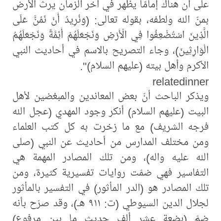
على أن هناك إمامًا يظهر في آخر الزمان يرث الأرض
بمنّ الله ولطفه، بقوله تعالى: (وَنُرِيدُ أَنْ نَمُنَّ عَلَى
الَّذِينَ اسْتُضْعِفُوا فِي الْأَرْضِ وَنَجْعَلَهُمْ أَئِمَّةً وَنَجْعَلَهُمُ
الْوَارِثِينَ)، وجاء التصريح بالاسم في أحاديث النبي
الأكرم وأهل بيته (عليهم السلام)".
relatedinner
ويذكر الباحث أنّ بعض المعاندين والمبغضين لأهل
البيت (عليهم السلام) أنكر وجود المهدي (عجل الله
فرجه الشريف) مع ما زخرت به كل كتب العلماء
ومن مختلف المدارس من أحاديث عن النبي (صلى
الله عليه واله)، ومن تلك المصادر المهمة هي
التفاسير فهي ضمّت روايات تفسيرية كثيرة، ومن
تلك المصادر هو (الدر المأثور) في التفسير بالمأثور
لجلال الدين السيوطي (ت: ٩١١ هـ)، وقد صرّح بأنه
ضمّ (بضعة عشر ألف حديث ما بين مرفوع)