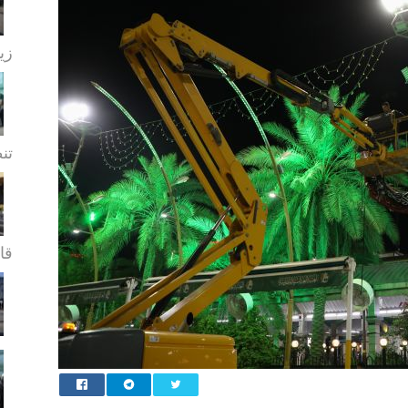
زيا
تن
قا.