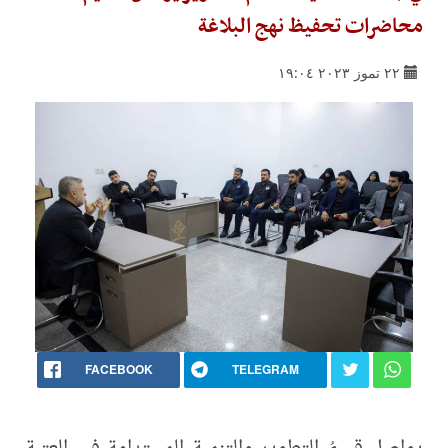
محاضرات تحفيظ نهج البلاغة
٢٢ تموز ٢٠٢٣ ١٩:٠٤
FACEBOOK
TELEGRAM
يواصل قسمُ التطوير والتنمية المستدامة في العتبة