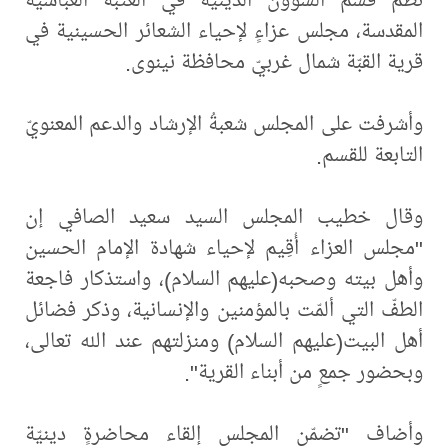
المقدسة، مجلس عزاءٍ لإحياء الشعائر الحسينية في
قرية القبّة شمال غربيّ محافظة نينوى.
وأشرفت على المجلس شعبةُ الإرشاد والدعم المعنويّ
التابعة للقسم.
وقال خطيب المجلس السيد سعيد الصافي إن
"مجلس العزاء أُقِيم لإحياء شهادة الإمام الحسين
وأهل بيته وصحبه(عليهم السلام)، واستذكار فاجعة
الطفّ التي ألمّت بالمؤمنين والإنسانية، وذكر فضائل
أهل البيت(عليهم السلام) ومنزلتهم عند الله تعالى،
وبحضور جمعٍ من أبناء القرية".
وأضاف "تضمّن المجلس إلقاء محاضرةٍ دينيّة