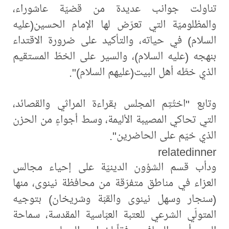
تناولت جوانب عديدة من قضيّة عاشوراء،
والمظلوميّة التي تعرّض لها الإمام الحسين(عليه
السلام) في حياته، والتأكيد على ضرورة الاقتداء
بنهجه (عليه السلام)، والسير على الخطّ المستقيم
الذي خطّه أهل البيت(عليهم السلام)".
وتابع "اختُتِم المجلس بقراءة المراثي والقصائد،
التي تحاكي المصيبة الأليمة، وسط أجواءٍ من الحزن
الذي خيّم على الحاضرين".
relatedinner
ودأب قسم الشؤون الدينيّة على إحياء مجالس
العزاء في مناطق متفرّقة من محافظة نينوى، منها
(سنجار وسهل نينوى والقبّة وشريخان) بتوجيه
المتولّي الشرعي للعتبة العبّاسية المقدسة، سماحة