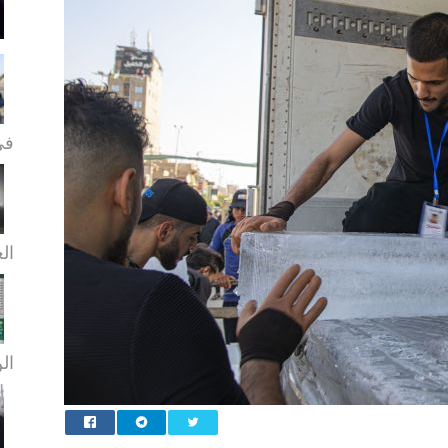
في
الع
الن