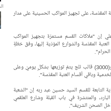
ال
 المقدّسة، على تجهيز المواكب الحسينية على مدار
ي إن "ملاكات القسم مستمرّة بتجهيز المواكب
عتبة المقدّسة والشوارع المؤدّية إليها، وفق خطّةٍ
الحرام".
وأضاف أن "حوالي (12) ألف صندوق ماء و(3000) قالب ثلج يتمّ توزيعها بشكلٍ يوميّ وعلى
خدمية وباقي أقسام العتبة المقدّسة".
 التابعة للقسم السيد حسين عبد ربه إن "الشعبة
لبارد، والمنتشرة في باب القبلة وشارع العلقمي
داخل الصحن الشريف".