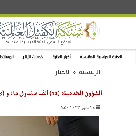
العتبة العباسية المقدسة
أخبار العتبة
خدمات الزائر
الوسائط 
الرئيسية
»
الاخبار
الشؤون الخدمية: (12) ألف صندوق ماء و (3) آلاف قالب ثلج توزّع يوميّاً للمواكب الحسينية
٢٨ تموز ٢٠٢٣ ١٥:٥٠