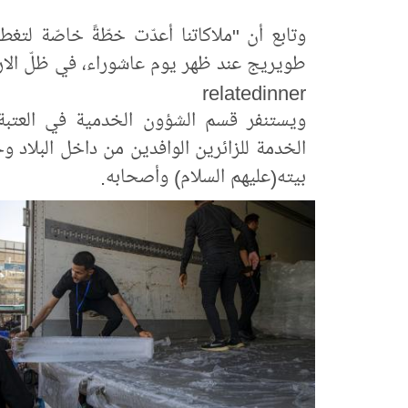
وتابع أن "ملاكاتنا أعدّت خطّةً خاصّة لتغ
طويريج عند ظهر يوم عاشوراء، في ظلّ الارتف
relatedinner
ويستنفر قسم الشؤون الخدمية في العتبة
الخدمة للزائرين الوافدين من داخل البلاد و
بيته(عليهم السلام) وأصحابه.