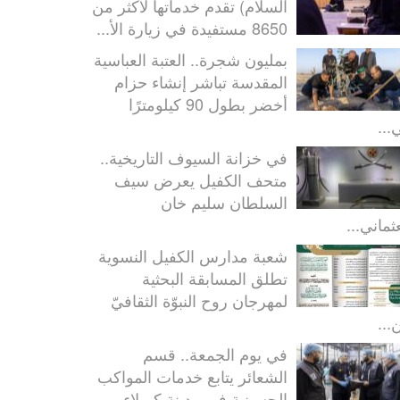
السلام) تقدم خدماتها لأكثر من
8650 مستفيدة في زيارة الأ...
بمليون شجرة.. العتبة العباسية
المقدسة تباشر إنشاء حزام
أخضر بطول 90 كيلومترًا
...
في خزانة السيوف التاريخية..
متحف الكفيل يعرض سيف
السلطان سليم خان
ثماني...
شعبة مدارس الكفيل النسوية
تطلق المسابقة البحثية
لمهرجان روح النبوّة الثقافيّ
...
في يوم الجمعة.. قسم
الشعائر يتابع خدمات المواكب
الحسينية في مدينة كربلاء