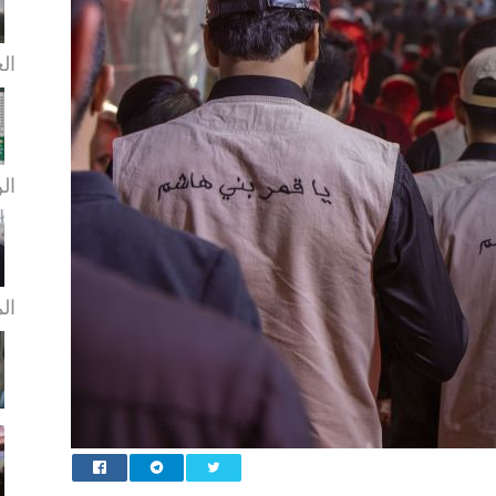
الع
الن
ال