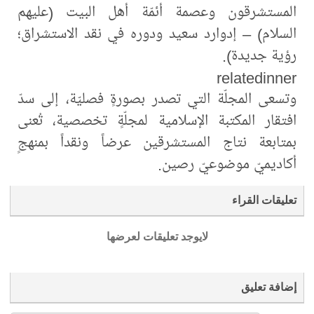
المستشرقون وعصمة أئمّة أهل البيت (عليهم
السلام) – إدوارد سعيد ودوره في نقد الاستشراق؛
رؤية جديدة).
relatedinner
وتسعى المجلّة التي تصدر بصورةٍ فصليّة، إلى سدّ
افتقار المكتبة الإسلامية لمجلّةٍ تخصصية، تُعنى
بمتابعة نتاج المستشرقين عرضاً ونقداً بمنهجٍ
أكاديميّ موضوعيّ رصين.
تعليقات القراء
لايوجد تعليقات لعرضها
إضافة تعليق