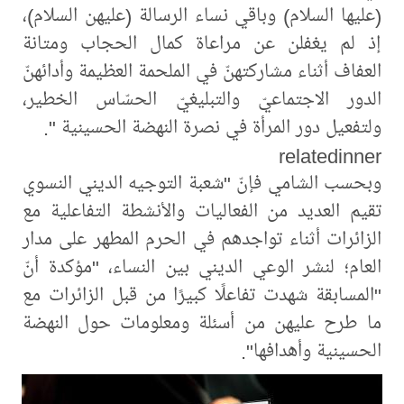
(عليها السلام) وباقي نساء الرسالة (عليهن السلام)،
إذ لم يغفلن عن مراعاة كمال الحجاب ومتانة
العفاف أثناء مشاركتهنّ في الملحمة العظيمة وأدائهنّ
الدور الاجتماعيّ والتبليغيّ الحسّاس الخطير،
ولتفعيل دور المرأة في نصرة النهضة الحسينية ".
relatedinner
وبحسب الشامي فإنّ "شعبة التوجيه الديني النسوي
تقيم العديد من الفعاليات والأنشطة التفاعلية مع
الزائرات أثناء تواجدهم في الحرم المطهر على مدار
العام؛ لنشر الوعي الديني بين النساء، "مؤكدة أنّ
"المسابقة شهدت تفاعلًا كبيرًا من قبل الزائرات مع
ما طرح عليهن من أسئلة ومعلومات حول النهضة
الحسينية وأهدافها".