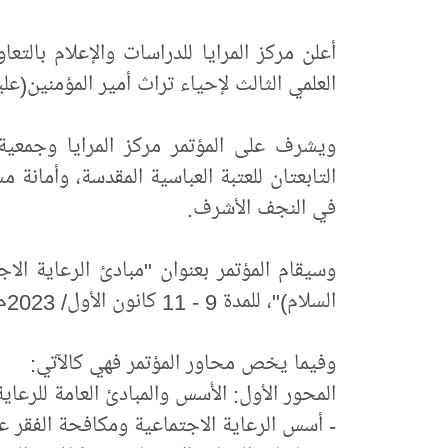
أعلن مركز المرايا للدراسات والإعلام بالتع
العلمي الثالث لإحياء تراث أمير المؤمنين(علي
ويشرف على المؤتمر مركز المرايا وجمعية ا
التابعتان للعتبة العباسية المقدسة، وأمانة 
في النجف الأشرف.
وسيقام المؤتمر بعنوان "مبادئ الرعاية الا
السلام)"، للمدة 9 - 11 كانون الأول/ 2023م، الموافق 24 - 26 جُمادى الأولى 1445هـ.
وفيما يخص محاور المؤتمر فهي كالآتي:
المحور الأول: الأُسس والمبادئ العامة للرعاي
- أسس الرعاية الاجتماعية ومكافحة الفقر عند