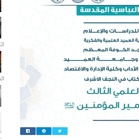
ال
ال