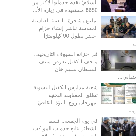
السلام) تقدم خدماتها لأكثر من
8650 مستفيدة في زيارة الأ...
بمليون شجرة.. العتبة العباسية
المقدسة تباشر إنشاء حزام
أخضر بطول 90 كيلومترًا
...
في خزانة السيوف التاريخية..
متحف الكفيل يعرض سيف
السلطان سليم خان
ثماني...
شعبة مدارس الكفيل النسوية
تطلق المسابقة البحثية
لمهرجان روح النبوّة الثقافيّ
...
في يوم الجمعة.. قسم
الشعائر يتابع خدمات المواكب
الحسينية في مدينة كربلاء