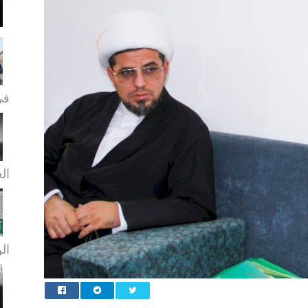
في
الع
الن