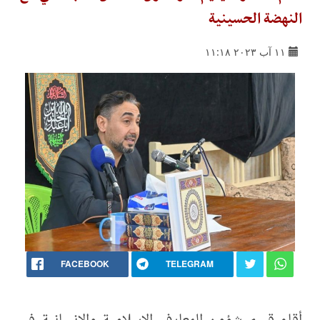
النهضة الحسينية
١١ آب ٢٠٢٣ ١١:١٨
FACEBOOK
TELEGRAM
أقام قسم شؤون المعارف الإسلامية والإنسانية في