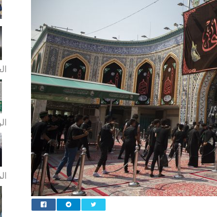
الع
الن
ال