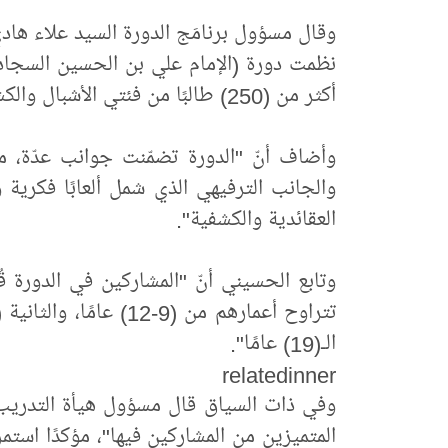
وقال مسؤول برنامَج الدورة السيد علاء هادي
نظمت دورة (الإمام علي بن الحسين السجاد 
أكثر من (250) طالبًا من فئتي الأشبال والكشافة".
وأضاف أنّ "الدورة تضمّنت جوانب عدّة، منه
والجانب الترفيهي الذي شمل ألعابًا فكري
العقائدية والكشفية".
وتابع الحسيني أنّ "المشاركين في الدورة قُ
الـ(19) عامًا".
relatedinner
وفي ذات السياق قال مسؤول هيأة التدريب ا
المتميزين من المشاركين فيها"، مؤكدًا استم