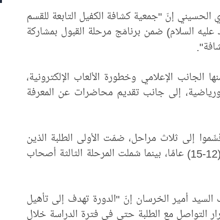
 الحسيني إنّ "جمعية كشافة الكفيل التابعة للقسم
عليه السلام) ضمن برنامَج مرحلة القبول بمشاركة
ا الجانب الإعلامي وخطورة الألعاب الإلكترونية،
ة ورياضية، إلى جانب تقديم محاضرات عن المعرفة
سِّموا إلى ثلاث مراحل، ضمّت الأولى الطلبة الذين
تتراوح أعمارهم من (9-12) عامًا، والثانية (12-15) عامًا، بينما شملت المرحلة الثالثة أصحاب
لسيد أمير الخرسان إنّ "الدورة تهدف إلى تأهيل
رار التواصل مع الطلبة حتى في فترة الدراسة خلال