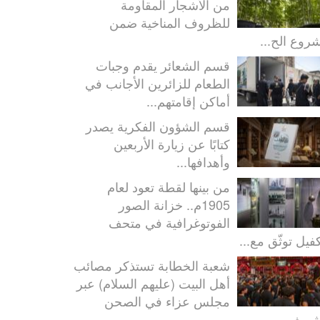
من الأشجار المقاومة
للظروف المناخية ضمن
روع الح...
قسم الشعائر يقدم وجبات
الطعام للزائرين الأجانب في
أماكن إقامتهم...
قسم الشؤون الفكرية يصدر
كتابًا عن زيارة الأربعين
وأهدافها...
من بينها لقطة تعود لعام
1905م.. خزانة الصور
الفوتوغرافية في متحف
كفيل توثّق مع...
شعبة الخطابة تستذكر مصائب
أهل البيت (عليهم السلام) عبر
مجلس عزاء في الصحن
شريف...