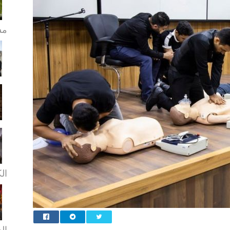
مش
ال
ال