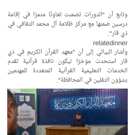
وتابع أن "الدورات تضمنت تعاونًا مثمرًا في إقامة
درسين ضمنها مع مركز ظلامة آل محمد الثقافي في
ذي قار".
relatedinner
وأشار البياتي إلى أن "معهد القرآن الكريم في ذي
قار استحدث مؤخرًا ليكون نافذة قرآنية تقدم
الخدمات التعليمية القرآنية المتعددة للمهتمين
بشؤون الثقلين في المحافظة".