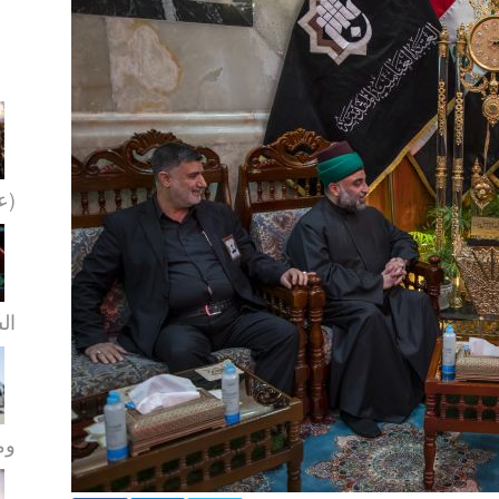
(عل
ال
ومو