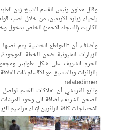
وقال معاون رئيس القسم الشيخ زين العابدي
بإحياء زيارة الأربعين، من خلال نصب قو
الكاربت (السجاد الاحمر) الخاص بدخول وخر
وأضاف، أن "القواطع الخشبية يتم نصبها 
الزيارات المليونية ضمن الخطة الموجودة،
الحرم الشريف على شكل طوابير ومجموع
بالزائرات وبالتنسيق مع الأقسام ذات العلاقة،
relatedinner
وتابع القريشي أن "ملاكات القسم تواصل ال
الصحن الشريف، اضافة الى وجود المرشات ا
الاحتياجات كافة للزائرين لإداء مراسيم الزيا