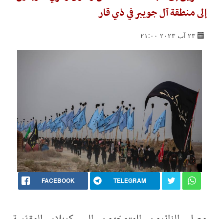
إلى منطقة آل جويبر في ذي قار
٢٣ آب ٢٠٢٣ ٢١:٠٠
FACEBOOK
TELEGRAM
وصل الزائرون المتوجّهون إلى كربلاء المقدّسة