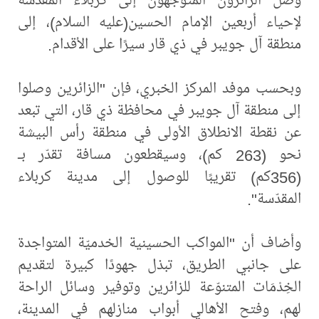
لإحياء أربعين الإمام الحسين(عليه السلام)، إلى
منطقة آل جويبر في ذي قار سيرًا على الأقدام.
وبحسب موفد المركز الخبري، فإن "الزائرين وصلوا
إلى منطقة آل جويبر في محافظة ذي قار، التي تبعد
عن نقطة الانطلاق الأولى في منطقة رأس البيشة
نحو (263 كم)، وسيقطعون مسافة تقدّر بـ
(356كم) تقريبًا للوصول إلى مدينة كربلاء
المقدّسة".
وأضاف أن "المواكب الحسينية الخدميّة المتواجدة
على جانبي الطريق، تبذل جهودًا كبيرة لتقديم
الخِدْمَات المتنوّعة للزائرين وتوفير وسائل الراحة
لهم، وفتح الأهالي أبواب منازلهم في المدينة،