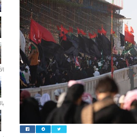
الأ
بال
زيا