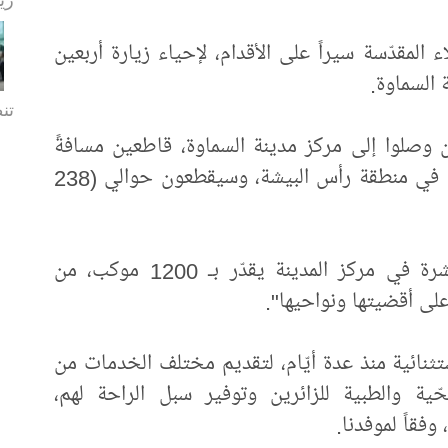
المقدّسة سيراً على الأقدام، لإحياء زيارة أربعين
 السماوة.
تن
 وصلوا إلى مركز مدينة السماوة، قاطعين مسافةً
تقدّر بـ (400 كم) من نقطة الانطلاق الأولى في منطقة رأس البيشة، وسيقطعون حوالي (238
واضاف أن "عدد المواكب الحسينية المنتشرة في مركز المدينة يقدّر بـ 1200 موكب، من
تثنائية منذ عدة أيّام، لتقديم مختلف الخدمات من
ية والطبية للزائرين وتوفير سبل الراحة لهم،
فقاً لموفدنا.