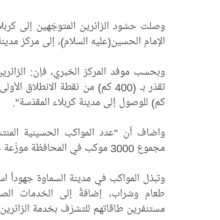
وصلت حشود الزائرين المتوجّهين إلى كربلاء 
الإمام الحسين(عليه السلام)، إلى مركز مدينة
وبحسب موفد المركز الخبري، فإن: الزائرين
كم) للوصول إلى مدينة كربلاء المقدّسة".
مجموع 3000 موكب في المحافظة موزّعة على أقضيتها ونواحيها".
وتبذل المواكب في مدينة السماوة جهوداً اس
طعام وشراب، إضافةً إلى الخدمات الصحّ
مستنفرين طاقاتهم للتشرّف بخدمة الزائرين، و