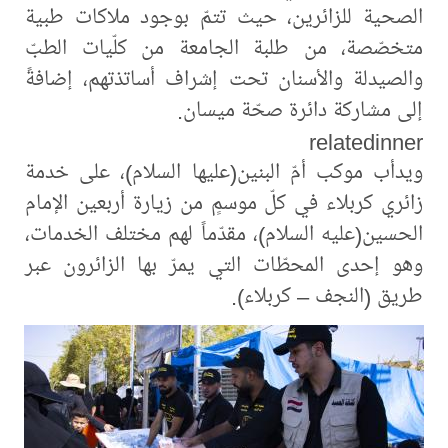
الصحية للزائرين، حيث تتمّ بوجود ملاكات طبية
متخصّصة، من طلبة الجامعة من كلّيات الطبّ
والصيدلة والأسنان تحت إشراف أساتذتهم، إضافةً
إلى مشاركة دائرة صحّة ميسان.
relatedinner
ويدأب موكب أمّ البنين(عليها السلام)، على خدمة
زائري كربلاء في كلّ موسمٍ من زيارة أربعين الإمام
الحسين(عليه السلام)، مقدّماً لهم مختلف الخدمات،
وهو إحدى المحطّات التي يمرّ بها الزائرون عبر
طريق (النجف – كربلاء).