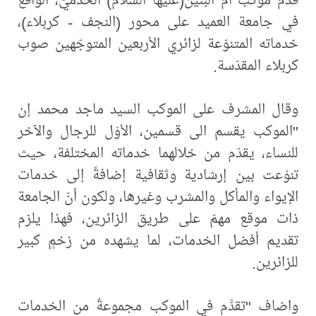
في جامعة العميد على محور (النجف - كربلاء)،
خدماته المتنوّعة لزائري الأربعين المتوجّهين صوب
كربلاء المقدّسة.
وقال المشرف على الموكب السيد ماجد محمد إن
"الموكب يقسم الى قسمين، الأوّل للرجال والآخر
للنساء، يقدّم من خلالهما خدماته المختلفة، حيث
تنوّعت بين إرشادية وثقافية إضافةً إلى خدمات
الإيواء والمأكل والمشرب وغيرها، ولكون أنّ الجامعة
ذات موقع مهمّ على طريق الزائرين، فهذا يلزم
تقديم أفضل الخدمات، لما يشهده من زخمٍ كبير
للزائرين.
واضاف "تقدَّم في الموكب مجموعةٌ من الخدمات