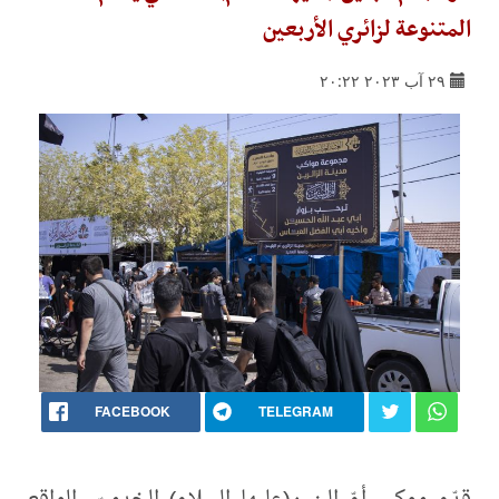
المتنوعة لزائري الأربعين
٢٩ آب ٢٠٢٣ ٢٠:٢٢
FACEBOOK
TELEGRAM
قدّم موكب أمّ البنين(عليها السلام) الخدميّ، الواقع