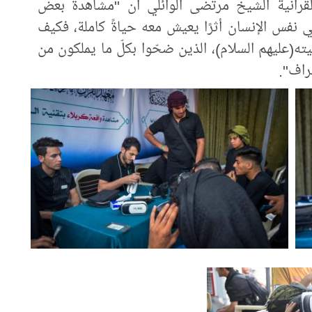
قرآنية الشيخ مرتضى الوائلي أن "مشاهدة بعض
ي نفس الإنسان أثرًا يعيش معه حياةً كاملة، فكيف
ته(عليهم السلام)، الذين ضحّوا بكلّ ما يملكون من
راف".