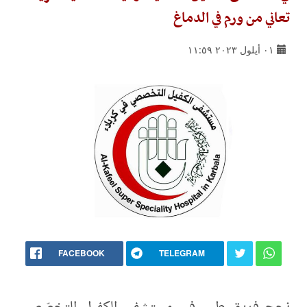
تعاني من ورم في الدماغ
٠١ أيلول ٢٠٢٣ ١١:٥٩
FACEBOOK
TELEGRAM
نجح فريق طبي في مستشفى الكفيل التخصّصي،