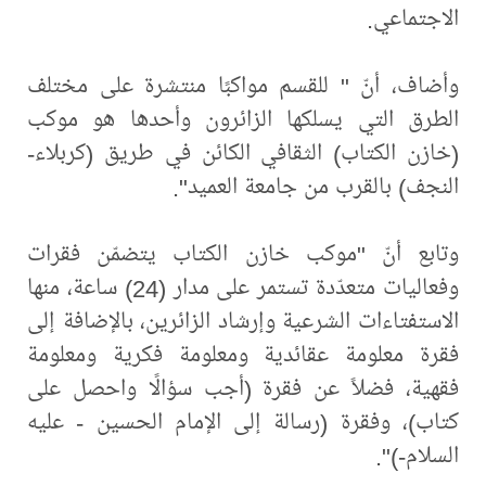
الاجتماعي.
وأضاف، أنّ " للقسم مواكبًا منتشرة على مختلف
الطرق التي يسلكها الزائرون وأحدها هو موكب
(خازن الكتاب) الثقافي الكائن في طريق (كربلاء-
النجف) بالقرب من جامعة العميد".
وتابع أنّ "موكب خازن الكتاب يتضمّن فقرات
وفعاليات متعدّدة تستمر على مدار (24) ساعة، منها
الاستفتاءات الشرعية وإرشاد الزائرين، بالإضافة إلى
فقرة معلومة عقائدية ومعلومة فكرية ومعلومة
فقهية، فضلاً عن فقرة (أجب سؤالًا واحصل على
كتاب)، وفقرة (رسالة إلى الإمام الحسين - عليه
السلام-)".