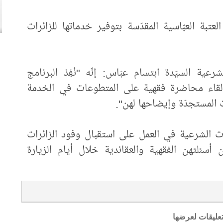
بة العبّاسية المقدّسة بتوفير خدماتها للزائرات
ية السيّدة ابتسام عبّاس: إنّه "نُفِذ البرنامج
إلقاء محاضرة فقهية على المتطوعات في الخدمة
 المستجدّة وإيضاحها لهن".
ت الشرعية في العمل على استقبال وفود الزائرات
أسئلتهن الفقهية والعقائدية خلال أيام الزيارة
تعليقات لعرضها