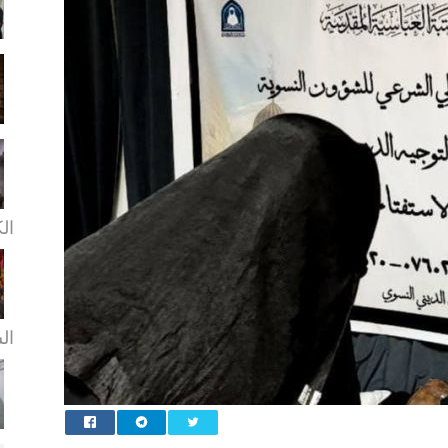
ال
ال