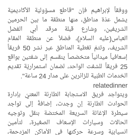
ووفقاً لإبراهيم فإن "قاطع مسؤوليّة الأكاديميّة
يشمل عدّة مناطق، منها منطقة ما بين الحرمين
الشريفين، وشارع قبلة مرقد أبي الفضل
العباس(عليه السلام)، فضلاً عن منطقة المقام
الشريف، وتتمّ تغطية المناطق عبر نشر 50 فريقاً
إسعافياً ميدانياً متخصّصاً ينقسم إلى شفتين بواقع
25 فريقاً للشفت الواحد، لضمان استمراريّة تقديم
الخدمات الطبّية للزائرين على مدار 24 ساعة".
relatedinner
ويتواجد فريق الاستجابة الطارئة المعنيّ بإدارة
الحوادث الطارئة إن وجدت، إضافةً إلى تواجد
سيطرة الإغاثة السريعة المختصّة بنقل وتوجيه
الحالات وسيارات الإسعاف الصغيرة، لتأمين
انسيابيّة وسرعة حركتها في الأماكن المزدحمة،