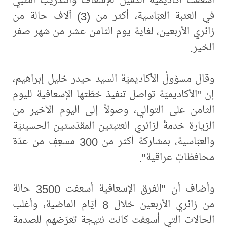
في العتبة العبّاسية، أكثر من (3) آلاف حالة من
زائري الأربعين، لغاية يوم الثامن عشر من شهر صفر
الخير.
وقال مسؤولُ الأكاديميّة السيد حيدر خليل إبراهيم،
إن "الأكاديميّة تواصل تنفيذ خطّتها الإسعافية لليوم
الثامن على التوالي، وصولاً إلى اليوم الأخير من
الزيارة خدمةً لزائري العتبتين المقدّستين الحسينيّة
والعبّاسية، بمشاركة أكثر من 300 مسعِفٍ من عدّة
محافظاتٍ عراقية".
وأضاف أن "الفرق الإسعافية أسعفت 3500 حالة
من زائري الأربعين خلال 8 أيّام الماضية، وأغلب
الحالات التي أُسعِفت كانت نتيجة تعرّضهم للصدمة