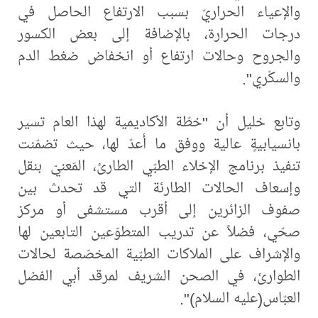
والإعياء الحراريّ بسبب الارتفاع الحاصل في
درجات الحرارة، بالإضافة إلى بعض الكسور
والجروح وحالات ارتفاع أو انخفاض ضغط الدم
والسكّري".
وتابع خليل أن "خطّة الأكاديمية لهذا العام تسير
بانسيابيةٍ عالية ووفق ما أُعدّ لها، حيث تضمّنت
تنفيذ برنامج الإخلاء الطبّي الطارئ، المَعنيّ بنقل
وإسعاف الحالات الطارئة التي قد تحدث بين
صفوف الزائرين إلى أقرب مستشفى أو مركز
صحّي، فضلاً عن تدريب المتطوّعين التابعين لها
والإشراف على الملاكات الطبّية المخصّصة لحالات
الطوارئ، في الصحن الشريف لمرقد أبي الفضل
العبّاس(عليه السلام)".