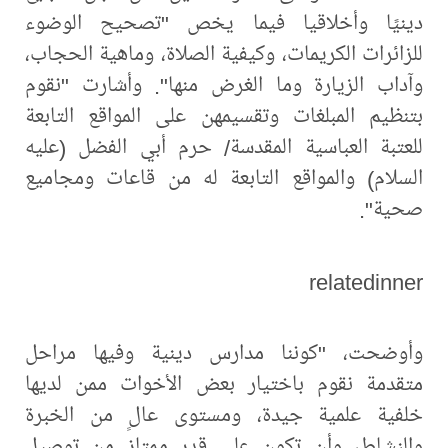
دينيًا وأخلاقيا فيما يخص "تصحيح الوضوء
للزائرات الكريمات، وكيفية الصلاة، وماهية الحجاب،
وآداب الزيارة وما الغرض منها". وأشارت "نقوم
بتنظيم المبلغات وتقسيمهن على المواقع التابعة
للعتبة العباسية المقدسة/ حرم أبي الفضل (عليه
السلام) والمواقع التابعة له من قاعات ومجاميع
صحية".
relatedinner
وأوضحت، "كوننا مدارس دينية وفيها مراحل
متقدمة نقوم باختيار بعض الأخوات ممن لديها
خلفية علمية جيدة، ومستوى عالٍ من الخبرة
والنشاط، وأن تكون على قدر ممتاز من توصيل