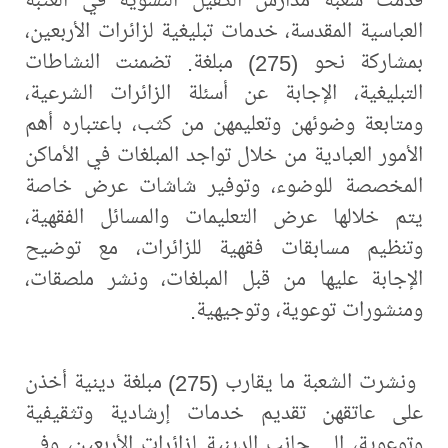
العباسية المقدسة، خدمات تبليغية لزائرات الأربعين،
بمشاركة نحو (275) مبلغة. تضمنت النشاطات
التبليغية، الإجابة عن أسئلة الزائرات الشرعية،
ومتابعة وضوئهن وتعليمهن من كثب، باعتباره أهم
الأمور العبادية من خلال تواجد المبلغات في الأماكن
المخصصة للوضوء، وتوفير شاشات عرض خاصة
يتم خلالها عرض التعليمات والمسائل الفقهية،
وتنظيم مسابقات فقهية للزائرات، مع توضيح
الإجابة عليها من قبل المبلغات، ونشر ملصقات،
ومنشورات توعوية، وتوجيهية.
ونشرت الشعبة ما يقارب (275) مبلغة دينية أخذن
على عاتقهن تقديم خدمات إرشادية وتثقيفية
وتوعوية، إلى جانب الدينية لزائرات الأربعين، وفي