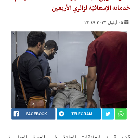
خدماته الإسعافيّة لزائري الأربعين
٠٥ أيلول ٢٠٢٣ ٢٢:٤٩
FACEBOOK
TELEGRAM
قدّم قسمُ العلاقات العامّة في العتبة العبّاسية