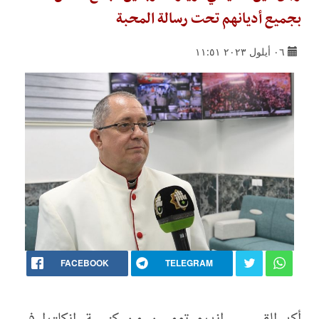
بجميع أديانهم تحت رسالة المحبة
٠٦ أيلول ٢٠٢٣ ١١:٥١
FACEBOOK
TELEGRAM
أكد القسيس اندرو تومسن من كنيسة إنكلترا في