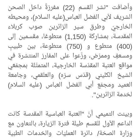
وأضافت "نشر القسم (22) مفرزةً داخل الصحن
الشريف لأبي الفضل العباس(عليه السلام)، ومحيطه
الخارجيّ وطرق سير الزائرين صوب كربلاء
المقدسة، بمشاركة (1,150) متطوعًا، مقسمين إلى
(400) متطوع و (750) متطوعة، بين طبيبٍ
ومسعفٍ وممرّض، وزّعوا على المفارز المنتشرة في
مواقع العتبة المقدّسة الخارجية، المتمثّلة بمجمّعَي
الشيخ الكليني (قدّس سرّه) والعلقمي، وجامعة
العميد ومجمّع أبي الفضل العباس (عليه السلام)
لخدمة الزائرين".
وبينت التميمي أنّ "العتبة العباسية المقدسة كانت
الداعم الأول للقسم طيلة فترة الزيارة، بالتعاون مع
وزارة الصحّة/ دائرة العمليّات والخدمات الطبّية