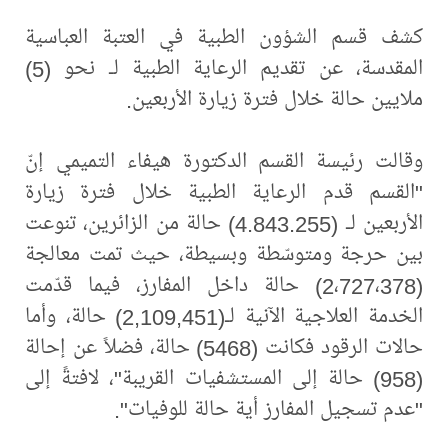
كشف قسم الشؤون الطبية في العتبة العباسية
المقدسة، عن تقديم الرعاية الطبية لـ نحو (5)
ملايين حالة خلال فترة زيارة الأربعين.
وقالت رئيسة القسم الدكتورة هيفاء التميمي إنّ
"القسم قدم الرعاية الطبية خلال فترة زيارة
الأربعين لـ (4.843.255) حالة من الزائرين، تنوعت
بين حرجة ومتوسّطة وبسيطة، حيث تمت معالجة
(2،727،378) حالة داخل المفارز، فيما قدّمت
الخدمة العلاجية الآنية لـ(2,109,451) حالة، وأما
حالات الرقود فكانت (5468) حالة، فضلاً عن إحالة
(958) حالة إلى المستشفيات القريبة"، لافتةً إلى
"عدم تسجيل المفارز أية حالة للوفيات".