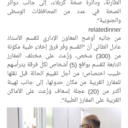
الطارئة، ودائرة صحّة كربلاء، إلى جانب دوائر
الصحّة في عدد من المحافظات الوسطى
والجنوبية".
relatedinner
من جانبه أوضح المعاون الإداري للقسم الأستاذ
عادل الطائي أنّ "القسم وفّر فرق إخلاءٍ طبية مكوّنة
من (300) شخص، وُزِّعت على مختلف المفارز
التابعة للقسم بواقع (5) أشخاص لكلّ فرقة يترأّسهم
طبيب اختصاص؛ من أجل تقييم الحالة قبل نقلها
للمفارز القريبة من مكان حدوثها، إلى جانب تهيئة
أكثر من (20) عجلة إسعاف وُزِّعت على الأماكن
القريبة على المفارز الطبية".