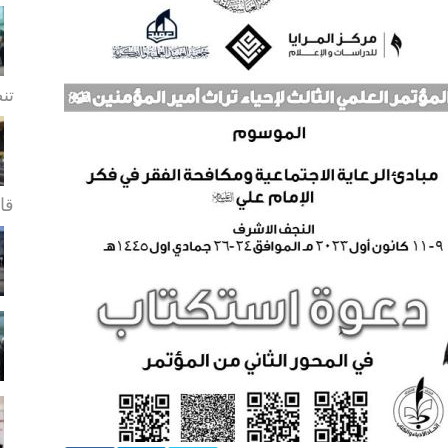
تن
قا.