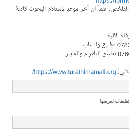
https://for
لخّص، علماً أن آخر موعدٍ لاستلام البحوث كاملةً
ام الآتية:
لآتي:
https://www.turathimamali.org/
تعليقات لعرضها