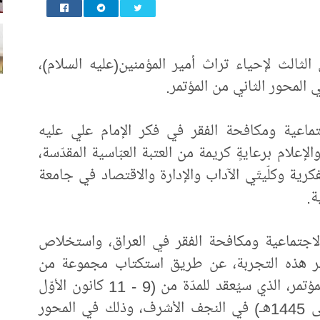
الثالث لإحياء تراث أمير المؤمنين(عليه السلام)،
ي المحور الثاني من المؤتمر.
تماعية ومكافحة الفقر في فكر الإمام علي عليه
لإعلام برعايةٍ كريمة من العتبة العبّاسية المقدّسة،
فكرية وكلّيتَي الآداب والإدارة والاقتصاد في جامعة
ة.
الاجتماعية ومكافحة الفقر في العراق، واستخلاص
وير هذه التجربة، عن طريق استكتاب مجموعة من
الأساتذة والباحثين للمشاركة في فعّاليات المؤتمر، الذي سيُعقد للمدّة من (9 - 11 كانون الأوّل
2023م)، الموافق لـ(24 - 26 جمادى الأولى 1445هـ) في النجف الأشرف، وذلك في المحور