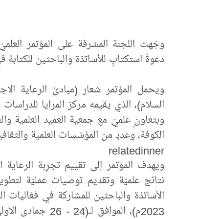
وجّهت اللجنة المشرفة على المؤتمر العلميّ 
دعوةَ استكتابٍ للأساتذة والباحثين للكتابة ف
ويحمل المؤتمر شعار (مبادئ الرعاية الاج
السلام)، الذي يقيمه مركز المرايا للدراسات وا
وبتعاونٍ علميّ مع جمعية العميد العلمية وال
الكوفة، وعددٍ من المؤسّسات العلمية والثقافي
relatedinner
ويهدف المؤتمر إلى تقييم تجرِبة الرعاية 
نتائج علميّة وتقديم توصيات عمليّة لتط