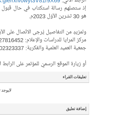
الرابط الآتي:
ms.gle/rxfvowyt3V81r9X69
إذ ستصلهم رسالة استكتاب في حال قَبُول الم
هو 30 تشرين الأوّل 2023م.
ولمزيدٍ من التفاصيل يُرجى الاتّصال على الأرق
مركز المرايا للدراسات والإعلام: 07827816452 تطبيق واتساب.
جمعية العميد العلمية والفكرية: 07602323337 تطبيق التلغرام والفايبر.
أو زيارة الموقع الرسميّ للمؤتمر على الرابط ا
تعليقات القراء
لايوجد 
إضافة تعليق