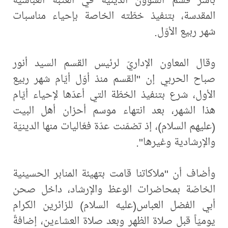
المقدسة، بتنفيذ خطّته الخاصة بإحياء مناسبات
شهر ربيع الأوّل.
وقال المعاون الإداريّ لرئيس القسم السيد أنور
صباح الحربي إن "القسم منذ أوّل أيّام شهر ربيع
الأول، شرع بتنفيذ الخطّة التي أعدّها لإحياء أيّام
هذا الشهر، بعد انتهاء موسم أحزان أهل البيت
(عليهم السلام)، إذ تضمّنت عدّة فعّاليات منها الدينيّة
والإرشادية وغيرها".
وأضاف أن "ملاكاتنا قامت بتهيئة المنابر الحسينية
الخاصّة بمحاضرات الوعظ والإرشاد، داخل صحن
أبي الفضل العباس(عليه السلام) للزائرين الكرام
يوميّاً قبل صلاة الظهر وبعد صلاة العشاءين، إضافةً