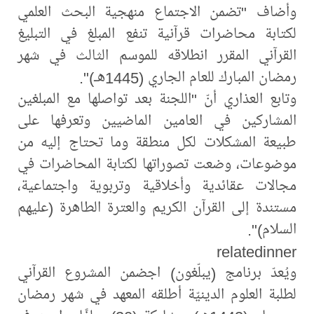
وأضاف "تضمن الاجتماع منهجية البحث العلمي
لكتابة محاضرات قرآنية تنفع المبلغ في التبليغ
القرآني المقرر انطلاقه للموسم الثالث في شهر
رمضان المبارك للعام الجاري (1445هـ)".
وتابع العذاري أنّ "اللجنة بعد تواصلها مع المبلغين
المشاركين في العامين الماضيين وتعرفها على
طبيعة المشكلات لكل منطقة وما تحتاج إليه من
موضوعات، وضعت تصوراتها لكتابة المحاضرات في
مجالات عقائدية وأخلاقية وتربوية واجتماعية،
مستندة إلى القرآن الكريم والعترة الطاهرة (عليهم
السلام)".
relatedinner
ويُعدّ برنامج (يبلّغون) اجضمن المشروع القرآني
لطلبة العلوم الدينيّة أطلقه المعهد في شهر رمضان