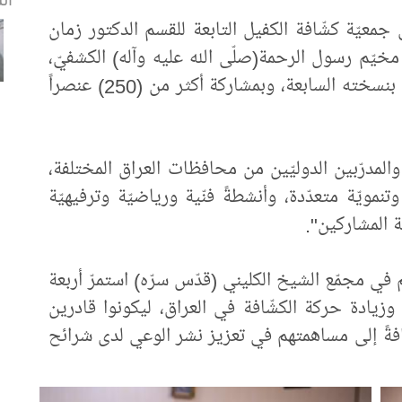
عيّة كشّافة الكفيل التابعة للقسم الدكتور زمان
مخيّم رسول الرحمة(صلّى الله عليه وآله) الكشفيّ،
ضمن أطر برنامج التطوير الحسينيّ الشامل بنسخته السابعة، وبمشاركة أكثر من (250) عنصراً
والمدرّبين الدوليّين من محافظات العراق المختلفة،
تنمويّة متعدّدة، وأنشطةً فنّية ورياضيّة وترفيهيّة
ة المشاركين".
يم في مجمّع الشيخ الكليني (قدّس سرّه) استمرّ أربعة
وزيادة حركة الكشّافة في العراق، ليكونوا قادرين
فةً إلى مساهمتهم في تعزيز نشر الوعي لدى شرائح