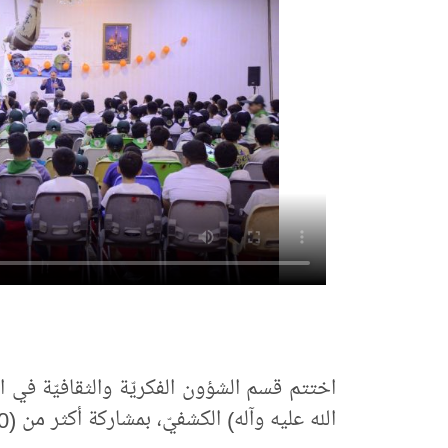
اختتم قسم الشؤون الفكريّة والثقافيّة في ال
الله عليه وآله) الكشفيّ، بمشاركة أكثر من (250) طالباً.