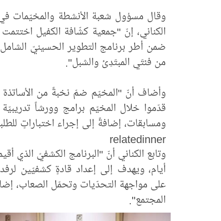
وقال مسؤول شعبة الأنشطة والمخيّمات في جم
الكناني، إنّ "جمعية كشّافة الكفيل اختتمت 
من فئتَي المبتَدِئ والشبل".
وأضاف أنّ "المخيّم ضمّ نخبةً من الأساتذة 
قدّموا خلال المخيّم برامج وورشاً تدريبيّة و
ومسابقات، إضافةً إلى إجراء اختباراتٍ للطلب
relatedinner
وتابع الكناني أنّ "البرنامج الكشفيّ الذي أق
أيام، ويهدف إلى إعداد قادةٍ كشفيّين لرفد 
على مواجهة التحدّيات وتحمّل الصعاب، إضا
المجتمع".