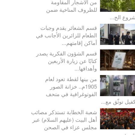
من الأشجار المقاومة
للظروف المناخية ضمن
روع الح...
قسم الشعائر يقدم وجبات
الطعام للزائرين الأجانب في
أماكن إقامتهم...
قسم الشؤون الفكرية يصدر
كتابًا عن زيارة الأربعين
وأهدافها...
من بينها لقطة تعود لعام
1905م.. خزانة الصور
الفوتوغرافية في متحف
كفيل توثّق مع...
شعبة الخطابة تستذكر مصائب
أهل البيت (عليهم السلام) عبر
مجلس عزاء في الصحن
شريف...