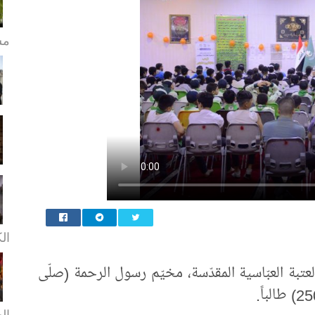
مش
ال
عتبة العبّاسية المقدّسة، مخيّم رسول الرحمة (صلّى
ال