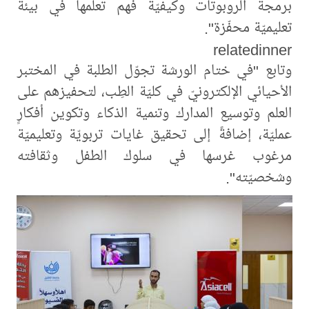
برمجة الروبوتات وكيفيّة فهم تعلّمها في بيئة
تعليميّة محفّزة".
relatedinner
وتابع "في ختام الورشة تجوّل الطلبة في المختبر
الأحيائي الإلكترونيّ في كليّة الطِب، لتحفيزهم على
العلم وتوسيع المدارك وتنمية الذكاء وتكوين أفكارٍ
عمليّة، إضافةً إلى تحقيق غايات تربويّة وتعليميّة
مرغوب غرسها في سلوك الطفل وثقافته
وشخصيّته".