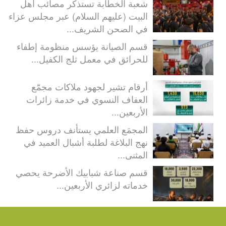
شعبة الخطابة تستذكر مصائب أهل
البيت (عليهم السلام) عبر مجلس عزاء
في الصحن الشريف...
قسم الصيانة يؤسس منظومة إطفاء
للحرائق في معمل ثلج الكفيل...
أرقام تشير لجهود ملاكات مجمّع
العفاف النسوي في خدمة زائرات
الأربعين...
المجمَع العلمي يستأنف دروس حفظ
نهج البلاغة لطلبة أشبال العميد في
المثنى...
قسم صناعة شبابيك الأضرحة يحصي
خدماته لزائري الأربعين...