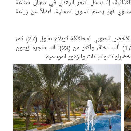
د الغذائية، إذ يدخل التمر الزهدي في مجال صناعة
ستاوي فهو يدعم السوق المحلية، فضلاً عن زراعة
وقد أحيت العتبة العباسية مشروع الحزام الأخضر الجنوبي لمحافظة كربلاء بطول (27) كم،
وبعرض (100) متر، زُرِعت فيه أكثر من (17) ألف نخلة، وأكثر من (23) ألف شجرة زيتون