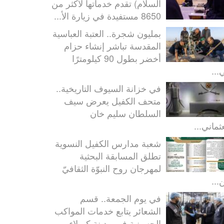
السلام) تقدم خدماتها لأكثر من
8650 مستفيدة في زيارة الأ...
بمليون شجرة.. العتبة العباسية
المقدسة تباشر إنشاء حزام
أخضر بطول 90 كيلومترًا
...
في خزانة السيوف التاريخية..
متحف الكفيل يعرض سيف
السلطان سليم خان
ثماني...
شعبة مدارس الكفيل النسوية
تطلق المسابقة البحثية
لمهرجان روح النبوّة الثقافيّ
...
في يوم الجمعة.. قسم
الشعائر يتابع خدمات المواكب
الحسينية في مدينة كربلاء