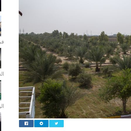
في
الع
الن