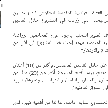
ال
 العتبة العباسية المقدسة الحقوقي ناصر حسين
اتيجية التي زُرِعت في المشروع خلال العامين
د السوق المحلية بأجود أنواع المحاصيل الزراعية
تبة المقدسة مهمة إحياء هذا المشروع في أقل من
اج والازدهار".
وأضاف أنّ "إنتاج التمور بلغ أكثر من (300) طن خلال العامين الماضيين، وأكثر من (10) أطنان
من الزيتون بعدما كان الحزام الأخضر غير منتجٍ، بينما أنتج المشروع أكثر من (20) طنًّا من
ن، والخيار، والباميا، والبقوليات، وغيرها) ليزوّد
لى السوق المحلية".
خستاوي عناية خاصة، لما لها من أهمية كبيرة لدى