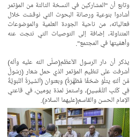
وتابع أن "المشاركين في النسخة الثالثة من المؤتمر
أشادوا بنوعية ورصانة البحوث التي نوقشت خلال
فعالياته، من ناحية الجودة العلمية والموضوعات
المتناولة، إضافة إلى التوصيات التي نتجت عنه
وأهمّيتها في المجتمع".
يذكر أن دار الرسول الأعظم(صلّى الله عليه وآله)
أشرفت على تنظيم المؤتمر الذي حمل شعار (رَسُولٌ
مِّنَ ٱللهِ يتلُوْ صُحُفًا مُّطَهَّرَةً) وبعنوان (اَلسِّيرَةُ اَلنَّبَوِيَّةُ
فِي كُتُبِ اَلتَّفْسِيرِ)، واستمرّ لمدّة يومين، في قاعتي
الإمام الحسن والقاسم(عليهما السلام).