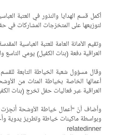
أكمل قسم الهدايا والنذور في العتبة العبا
لتوزيعها على المتخرّجات المشاركات في حف
وتقيم الأمانة العامة للعتبة العباسية المق
العراقية دفعة (بنات الكفيل) يومي التاسع وا
وقال مسؤول شعبة الخياطة التابعة للقسم ا
أعمالها الخاصة بخياطة المئات من الأوش
العراقية عبر فعاليات حفل تخرج (بنات الكف
وأضاف أنّ "أعمال خياطة الأوشحة أُنجِزت
وبواسطة ماكينات خياطة وتطريز يدوية وأُخ
relatedinner