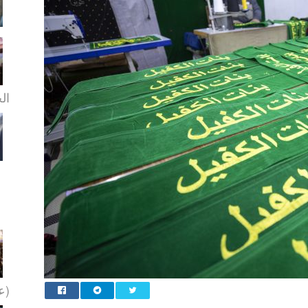
الخ
(عل