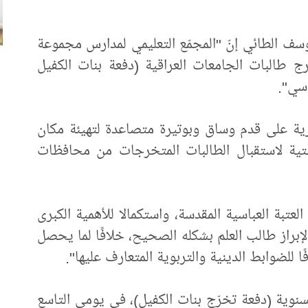
وسف الطائي إنّ "المجمّع التعليمي لمدارس مجموعة
 طالبات الجامعات العراقية (دفعة بنات الكفيل
اسي".
ية على قدم وساق وبوتيرة متصاعدة لتهيئة مكان
ستية لاستقبال الطالبات المتخرجات من محافظات
عتبة العباسية المقدسة، واستكمالا للأهمية الكبرى
، لإبراز طالب العلم بشكله الصحيح، خلافًا لما يحصل
ا للضوابط الدينية والتربوية المتعارف عليها".
السنوية (دفعة تخرّج بنات الكفيل)، في يومي التاسع