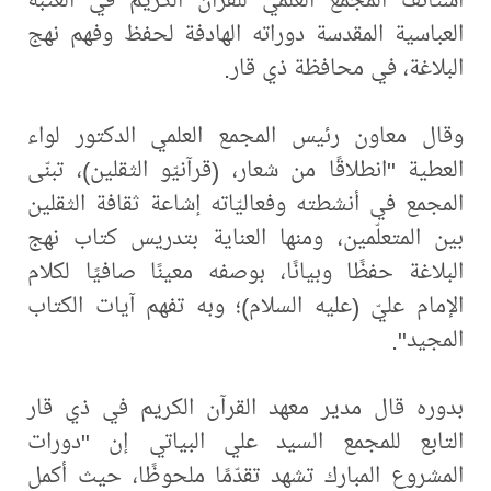
العباسية المقدسة دوراته الهادفة لحفظ وفهم نهج
البلاغة، في محافظة ذي قار.
وقال معاون رئيس المجمع العلمي الدكتور لواء
العطية "انطلاقًا من شعار، (قرآنيّو الثقلين)، تبنّى
المجمع في أنشطته وفعاليّاته إشاعة ثقافة الثقلين
بين المتعلّمين، ومنها العناية بتدريس كتاب نهج
البلاغة حفظًا وبيانًا، بوصفه معينًا صافيًا لكلام
الإمام عليّ (عليه السلام)؛ وبه تفهم آيات الكتاب
المجيد".
بدوره قال مدير معهد القرآن الكريم في ذي قار
التابع للمجمع السيد علي البياتي إن "دورات
المشروع المبارك تشهد تقدّمًا ملحوظًا، حيث أكمل