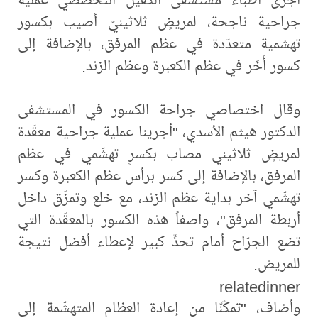
جراحية ناجحة، لمريضٍ ثلاثينيّ أصيب بكسور
تهشمية متعدّدة في عظم المرفق، بالإضافة إلى
كسور أُخَر في عظم الكعبرة وعظم الزند.
وقال اختصاصي جراحة الكسور في المستشفى
الدكتور هيثم الأسدي، "أجرينا عملية جراحية معقّدة
لمريضٍ ثلاثيني مصاب بكسرٍ تهشّمي في عظم
المرفق، بالإضافة إلى كسر برأس عظم الكعبرة وكسر
تهشّمي آخر بداية عظم الزند، مع خلع وتمزّق داخل
أربطة المرفق"، واصفاً هذه الكسور بالمعقّدة التي
تضع الجرّاح أمام تحدٍّ كبير لإعطاء أفضل نتيجة
للمريض.
relatedinner
وأضاف، "تمكّنّا من إعادة العظام المتهشّمة إلى