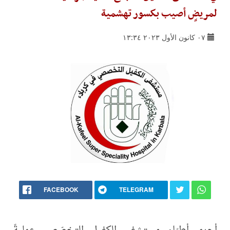
لمريضٍ أصيب بكسور تهشمية
٠٧ كانون الأول ٢٠٢٣ ١٣:٣٤
FACEBOOK
TELEGRAM
أجرى أطبّاء مستشفى الكفيل التخصّصي عمليةً