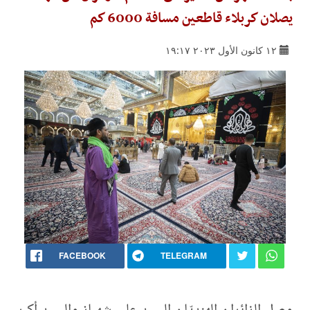
يصلان كربلاء قاطعين مسافة 6000 كم
١٢ كانون الأول ٢٠٢٣ ١٩:١٧
FACEBOOK
TELEGRAM
وصل الزائران الهنديّان السيد علي شهباز والسيد أكبر