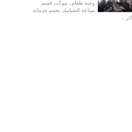
وجبة طعام.. موكب قسم
صناعة الشبابيك يختتم خدماته
ئر...