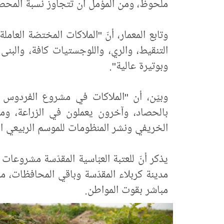
ملحوظ، ومن المؤمل أن تتجاوز نسبة المحصول لهذا العام (4) أ
وتابع المعمار، أنّ "الملاكات المختصّة الع
التنقيط، والري، واللوجستيات كافة، والبنى
وبوتيرة عالية".
وبيّن، أن "الملاكات في مشروع الفردوس
بالحصاد، وآخرون يعملون في الزراعة، 
الخريفي ونشر المنظومات للموسم الربيعي ال
يذكر أنّ للعتبة العبّاسية المقدّسة مشروعا
مدينة كربلاء المقدّسة وباقي المحافظات، م
مباشر بقوت المواطن.