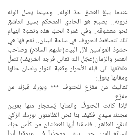
عندما يبلغ العشق حدّ الوله.. وحينما يصل الوله
ذروته.. يصبح هو الحادي المتحكّم بسير العاشق
نحو معشوقه.. وفي غمرة الحبّ هذه ونشوة الهيام
تلك تتساقط الحروف في ساحة البيان.. نعم فها هي
حشودُ المواسين لآل البيت(عليهم السلام) وصاحب
العصر والزمان(عجّل الله تعالى فرجه الشريف) تصلُ
طلائعها الى قبله الأحرار وكعبة الثوّار ولسان حالها
ومقالها يقول:
تعاليتَ من مفزعٍ للحتوف *** وبورك قبرُك من
مفزَعِ
فإذا كانت الحتوفُ والمنايا يُستجار منها بعرين
مجدك سيدي فكيف بنا نحن الظامئون لوردك الزكيّ
النقيّ الطاهر.. فاسقنا أيّها العطشان من كأس حبّك
السائغ الهنيّ حتى يبقى متجذّراً في عروقنا أبداً