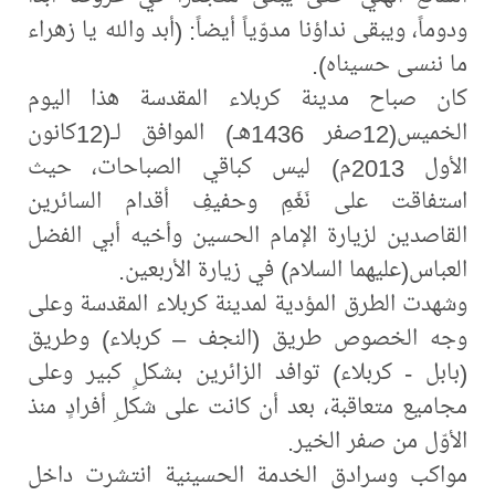
ودوماً، ويبقى نداؤنا مدوّياً أيضاً: (أبد والله يا زهراء
ما ننسى حسيناه).
كان صباح مدينة كربلاء المقدسة هذا اليوم
الخميس(12صفر 1436هـ) الموافق لـ(12كانون
الأول 2013م) ليس كباقي الصباحات، حيث
استفاقت على نَغَمِ وحفيفِ أقدام السائرين
القاصدين لزيارة الإمام الحسين وأخيه أبي الفضل
العباس(عليهما السلام) في زيارة الأربعين.
وشهدت الطرق المؤدية لمدينة كربلاء المقدسة وعلى
وجه الخصوص طريق (النجف – كربلاء) وطريق
(بابل - كربلاء) توافد الزائرين بشكلٍ كبير وعلى
مجاميع متعاقبة، بعد أن كانت على شكلِ أفرادٍ منذ
الأوّل من صفر الخير.
مواكب وسرادق الخدمة الحسينية انتشرت داخل