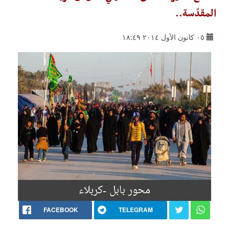
المقدّسة..
٠٥ كانون الأول ٢٠١٤ ١٨:٤٩
محور بابل -كربلاء
FACEBOOK
TELEGRAM