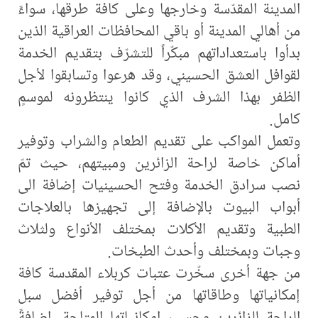
المدينة المقدّسة وخارجها وعلى كافة طرقها، سواءً
من أهالي المدينة أو باقي المحافظات العراقية الذين
بدأوا باستعداداتهم مبكّراً للتشرّف بتقديم الخدمة
لقوافل العشق الحسيني، وقد هرعوا وتسابقوا لأجل
الظفر بهذا الشرف الذي كانوا ينتظرونه لموسمٍ
كامل.
وتعمل المواكب على تقديم الطعام والشراب وتوفير
أماكن خاصة لراحة الزائرين ومبيتهم، حيث تمّ
نصب سرادق الخدمة وفتح الحسينيات إضافة الى
أبواب البيوت بالإضافة إلى تجهيزها بالعلاجات
الطبية وتقديم الأكلات بمختلف الأنواع ولثلاث
وجبات وبمختلف وأحدث الطبخات.
من جهة أخرى سخّرت عتبات كربلاء المقدسة كافة
إمكانياتها وطاقاتها من أجل توفير أفضل سبل
الراحة للزائرين وحسب إمكانياتها المتاحة، إضافةً