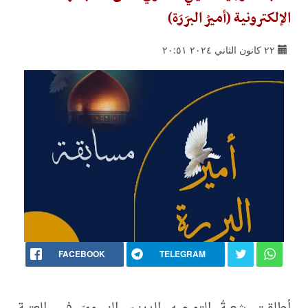
الإلكترونية (أميرُ البرَرَة)
٢٢ كانون الثاني ٢٠٢٤ ٢٠:٥١
FACEBOOK
TELEGRAM
أطلقت شعبةُ التوجيه الدينيّ النسويّ في العتبة