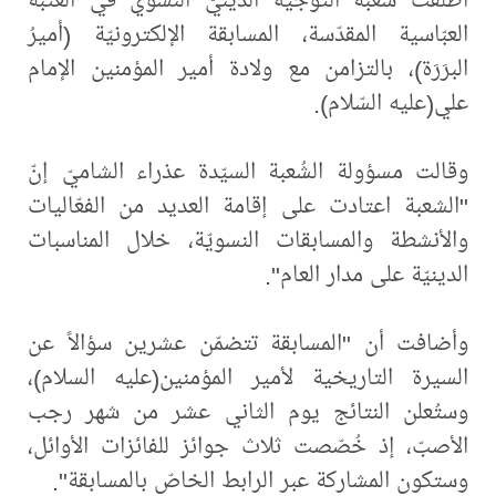
العبّاسية المقدّسة، المسابقة الإلكترونيّة (أميرُ
البرَرَة)، بالتزامن مع ولادة أمير المؤمنين الإمام
علي(عليه السّلام).
وقالت مسؤولة الشُعبة السيّدة عذراء الشاميّ إنّ
"الشعبة اعتادت على إقامة العديد من الفعّاليات
والأنشطة والمسابقات النسويّة، خلال المناسبات
الدينيّة على مدار العام".
وأضافت أن "المسابقة تتضمّن عشرين سؤالاً عن
السيرة التاريخية لأمير المؤمنين(عليه السلام)،
وستُعلن النتائج يوم الثاني عشر من شهر رجب
الأصبّ، إذ خُصّصت ثلاث جوائز للفائزات الأوائل،
وستكون المشاركة عبر الرابط الخاصّ بالمسابقة".