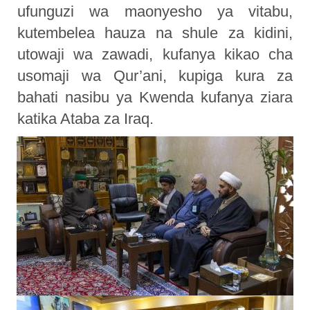
ufunguzi wa maonyesho ya vitabu,
kutembelea hauza na shule za kidini,
utowaji wa zawadi, kufanya kikao cha
usomaji wa Qur’ani, kupiga kura za
bahati nasibu ya Kwenda kufanya ziara
katika Ataba za Iraq.