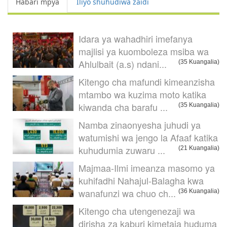
Habari mpya
Iliyo shuhudiwa zaidi
Idara ya wahadhiri imefanya
majlisi ya kuomboleza msiba wa
Ahlulbait (a.s) ndani...
(35 Kuangalia)
Kitengo cha mafundi kimeanzisha
mtambo wa kuzima moto katika
kiwanda cha barafu ...
(35 Kuangalia)
Namba zinaonyesha juhudi ya
watumishi wa jengo la Afaaf katika
kuhudumia zuwaru ...
(21 Kuangalia)
Majmaa-Ilmi imeanza masomo ya
kuhifadhi Nahajul-Balagha kwa
wanafunzi wa chuo ch...
(36 Kuangalia)
Kitengo cha utengenezaji wa
dirisha za kaburi kimetaja huduma