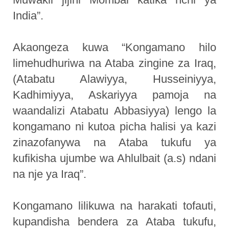
India”.
Akaongeza kuwa “Kongamano hilo
limehudhuriwa na Ataba zingine za Iraq,
(Atabatu Alawiyya, Husseiniyya,
Kadhimiyya, Askariyya pamoja na
waandalizi Atabatu Abbasiyya) lengo la
kongamano ni kutoa picha halisi ya kazi
zinazofanywa na Ataba tukufu ya
kufikisha ujumbe wa Ahlulbait (a.s) ndani
na nje ya Iraq”.
Kongamano lilikuwa na harakati tofauti,
kupandisha bendera za Ataba tukufu,