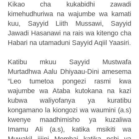
Kikao cha kukabidhi zawadi
kimehudhuriwa na wajumbe wa kamati
kuu, Sayyid Liith Mussawi, Sayyid
Jawadi Hasanawi na rais wa kitengo cha
Habari na utamaduni Sayyid Aqiil Yaasiri.
Katibu mkuu Sayyid Mustwafa
Murtadhwa Aalu Dhiyaau-Dini amesema
“Leo tumetoa pongezi rasmi kwa
wajumbe wa Ataba kutokana na kazi
kubwa waliyofanya ya kuratibu
kongamano la kiongozi wa waumini (a.s)
kwenye maadhimisho ya kuzaliwa
Imamu Ali (a.s), katika msikiti wa
Muwakil jijini Mombai katika nchi ya