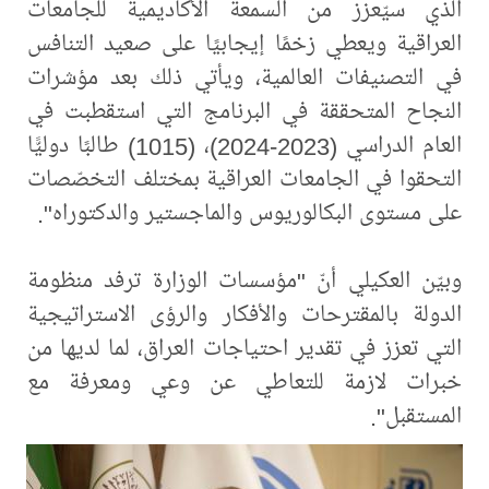
الذي سيّعزز من السمعة الأكاديمية للجامعات
العراقية ويعطي زخمًا إيجابيًا على صعيد التنافس
في التصنيفات العالمية، ويأتي ذلك بعد مؤشرات
النجاح المتحققة في البرنامج التي استقطبت في
العام الدراسي (2023-2024)، (1015) طالبًا دوليًّا
التحقوا في الجامعات العراقية بمختلف التخصّصات
على مستوى البكالوريوس والماجستير والدكتوراه".
وبيّن العكيلي أنّ "مؤسسات الوزارة ترفد منظومة
الدولة بالمقترحات والأفكار والرؤى الاستراتيجية
التي تعزز في تقدير احتياجات العراق، لما لديها من
خبرات لازمة للتعاطي عن وعي ومعرفة مع
المستقبل".